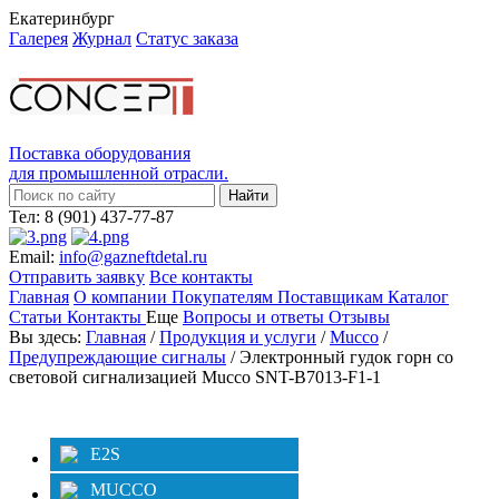
Екатеринбург
Галерея
Журнал
Статус заказа
Поставка оборудования
для промышленной отрасли.
Тел: 8 (901) 437-77-87
Email:
info@gazneftdetal.ru
Отправить заявку
Все контакты
Главная
О компании
Покупателям
Поставщикам
Каталог
Статьи
Контакты
Еще
Вопросы и ответы
Отзывы
Вы здесь:
Главная
/
Продукция и услуги
/
Mucco
/
Предупреждающие сигналы
/ Электронный гудок горн со
световой сигнализацией Mucco SNT-B7013-F1-1
Категории
Фильтр
E2S
MUCCO