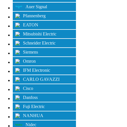
Auer Signal
Pfannenberg
EATON
Mitsubishi Electric
Schneider Electric
Siemens
Omron
IFM Electronic
CARLO GAVAZZI
Cisco
Danfoss
Fuji Electric
NANHUA
Nidec