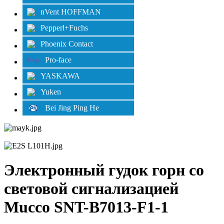
nVent HOFFMAN
Pepperl+Fuchs
Phoenix Contact
Pro-face
YASKAWA
Yuken
Bei Jing Ping He
Электронный гудок горн со
световой сигнализацией
Mucco SNT-B7013-F1-1