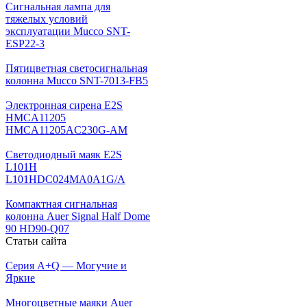
Сигнальная лампа для
тяжелых условий
эксплуатации Mucco SNT-
ESP22-3
Пятицветная светосигнальная
колонна Mucco SNT-7013-FB5
Электронная сирена E2S
HMCA11205
HMCA11205AC230G-AM
Светодиодный маяк E2S
L101H
L101HDC024MA0A1G/A
Компактная сигнальная
колонна Auer Signal Half Dome
90 HD90-Q07
Статьи сайта
Серия A+Q — Могучие и
Яркие
Многоцветные маяки Auer