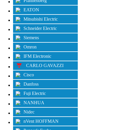
Pfannenberg
EATON
Mitsubishi Electric
Schneider Electric
Siemens
Omron
IFM Electronic
CARLO GAVAZZI
Cisco
Danfoss
Fuji Electric
NANHUA
Nidec
nVent HOFFMAN