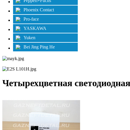
Pepperl+Fuchs
Phoenix Contact
Pro-face
YASKAWA
Yuken
Bei Jing Ping He
Четырехцветная светодиодная