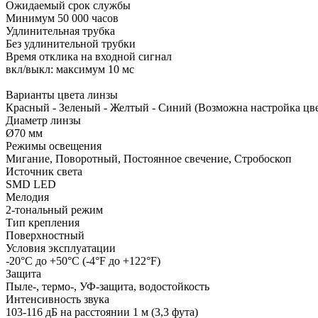
Ожидаемый срок службы
Минимум 50 000 часов
Удлинительная трубка
Без удлинительной трубки
Время отклика на входной сигнал
вкл/выкл: максимум 10 мс
Варианты цвета линзы
Красный - Зеленый - Желтый - Синий (Возможна настройка цв
Диаметр линзы
Ø70 мм
Режимы освещения
Мигание, Поворотный, Постоянное свечение, Стробоскоп
Источник света
SMD LED
Мелодия
2-тональный режим
Тип крепления
Поверхностный
Условия эксплуатации
-20°C до +50°C (-4°F до +122°F)
Защита
Пыле-, термо-, УФ-защита, водостойкость
Интенсивность звука
103-116 дБ на расстоянии 1 м (3,3 фута)