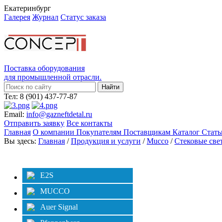
Екатеринбург
Галерея
Журнал
Статус заказа
Поставка оборудования
для промышленной отрасли.
Тел: 8 (901) 437-77-87
Email:
info@gazneftdetal.ru
Отправить заявку
Все контакты
Главная
О компании
Покупателям
Поставщикам
Каталог
Стат
Вы здесь:
Главная
/
Продукция и услуги
/
Mucco
/
Стековые све
Категории
E2S
MUCCO
Auer Signal