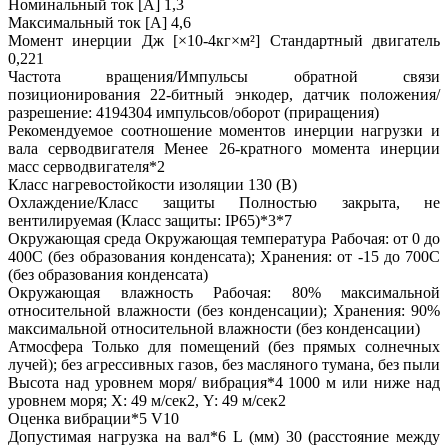
Номинальный ток [А] 1,3
Максимальный ток [А] 4,6
Момент инерции Дж [×10-4кг×м²] Стандартный двигатель
0,221
Частота вращения/Импульсы обратной связи
позиционирования 22-битный энкодер, датчик положения/
разрешение: 4194304 импульсов/оборот (приращения)
Рекомендуемое соотношение моментов инерции нагрузки и
вала серводвигателя Менее 26-кратного момента инерции
масс серводвигателя*2
Класс нагревостойкости изоляции 130 (B)
Охлаждение/Класс защиты Полностью закрыта, не
вентилируемая (Класс защиты: IP65)*3*7
Окружающая среда Окружающая температура Рабочая: от 0 до
400С (без образования конденсата); Хранения: от -15 до 700С
(без образования конденсата)
Окружающая влажность Рабочая: 80% максимальной
относительной влажности (без конденсации); Хранения: 90%
максимальной относительной влажности (без конденсации)
Атмосфера Только для помещений (без прямых солнечных
лучей); без агрессивных газов, без масляного тумана, без пыли
Высота над уровнем моря/ вибрация*4 1000 м или ниже над
уровнем моря; Х: 49 м/сек2, Y: 49 м/сек2
Оценка вибрации*5 V10
Допустимая нагрузка на вал*6 L (мм) 30 (расстояние между