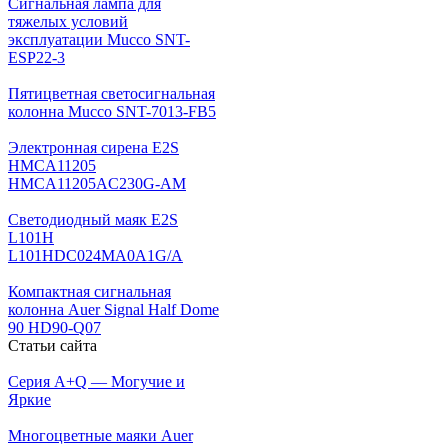
Сигнальная лампа для
тяжелых условий
эксплуатации Mucco SNT-
ESP22-3
Пятицветная светосигнальная
колонна Mucco SNT-7013-FB5
Электронная сирена E2S
HMCA11205
HMCA11205AC230G-AM
Светодиодный маяк E2S
L101H
L101HDC024MA0A1G/A
Компактная сигнальная
колонна Auer Signal Half Dome
90 HD90-Q07
Статьи сайта
Серия A+Q — Могучие и
Яркие
Многоцветные маяки Auer