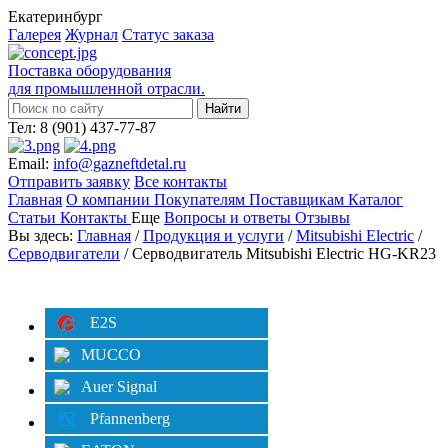
Екатеринбург
Галерея
Журнал
Статус заказа
Поставка оборудования
для промышленной отрасли.
Тел: 8 (901) 437-77-87
Email:
info@gazneftdetal.ru
Отправить заявку
Все контакты
Главная
О компании
Покупателям
Поставщикам
Каталог
Статьи
Контакты
Еще
Вопросы и ответы
Отзывы
Вы здесь:
Главная
/
Продукция и услуги
/
Mitsubishi Electric
/
Серводвигатели
/ Серводвигатель Mitsubishi Electric HG-KR23
Категории
Фильтр
E2S
MUCCO
Auer Signal
Pfannenberg