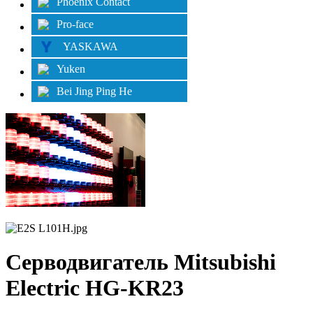
Phoenix Contact
Pro-face
YASKAWA
Yuken
Bei Jing Ping He
Серводвигатель Mitsubishi
Electric HG-KR23