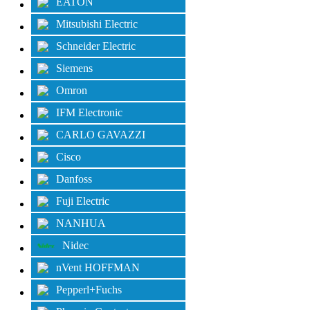
EATON
Mitsubishi Electric
Schneider Electric
Siemens
Omron
IFM Electronic
CARLO GAVAZZI
Cisco
Danfoss
Fuji Electric
NANHUA
Nidec
nVent HOFFMAN
Pepperl+Fuchs