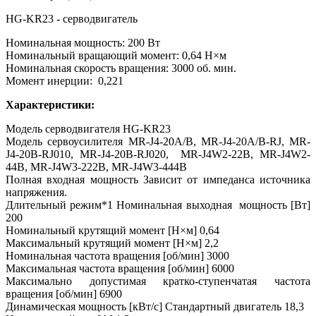
HG-KR23 - серводвигатель
Номинальная мощность: 200 Вт
Номинальный вращающий момент: 0,64 Н×м
Номинальная скорость вращения: 3000 об. мин.
Момент инерции: 0,221
Характеристики:
Модель серводвигателя HG-KR23
Модель сервоусилителя MR-J4-20A/B, MR-J4-20A/B-RJ, MR-
J4-20B-RJ010, MR-J4-20B-RJ020, MR-J4W2-22B, MR-J4W2-
44B, MR-J4W3-222B, MR-J4W3-444B
Полная входная мощность Зависит от импеданса источника
напряжения.
Длительный режим*1 Номинальная выходная мощность [Вт]
200
Номинальный крутящий момент [Н×м] 0,64
Максимальный крутящий момент [Н×м] 2,2
Номинальная частота вращения [об/мин] 3000
Максимальная частота вращения [об/мин] 6000
Максимально допустимая кратко-ступенчатая частота
вращения [об/мин] 6900
Динамическая мощность [кВт/с] Стандартный двигатель 18,3