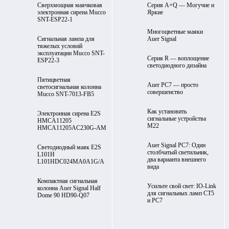
Cверхмощная маячковая
Серия A+Q — Могучие и
электронная сирена Mucco
Яркие
SNT-ESP22-1
Многоцветные маяки
Сигнальная лампа для
Auer Signal
тяжелых условий
эксплуатации Mucco SNT-
Серия R — воплощение
ESP22-3
светодиодного дизайна
Пятицветная
Auer PC7 — просто
светосигнальная колонна
совершенство
Mucco SNT-7013-FB5
Как установить
Электронная сирена E2S
сигнальные устройства
HMCA11205
М22
HMCA11205AC230G-AM
Auer Signal PC7: Один
Светодиодный маяк E2S
столбчатый светильник,
L101H
два варианта внешнего
L101HDC024MA0A1G/A
вида
Компактная сигнальная
Усильте свой свет: IO-Link
колонна Auer Signal Half
для сигнальных ламп CT5
Dome 90 HD90-Q07
и PC7