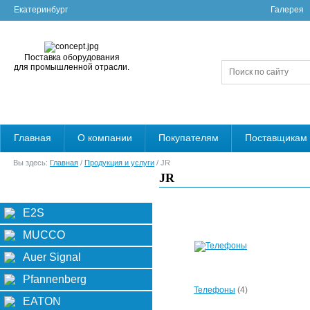
Екатеринбург
Галерея
Поставка оборудования
для промышленной отрасли.
Главная
О компании
Покупателям
Поставщикам
Вы здесь:
Главная
/
Продукция и услуги
/ JR
JR
Категории
Фильтр
E2S
MUCCO
Auer Signal
Pfannenberg
Телефоны
(4)
EATON