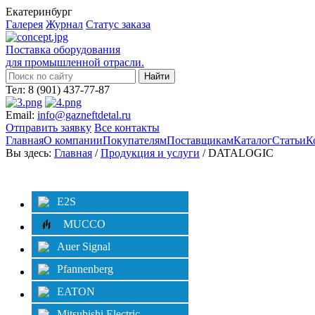
Екатеринбург
Галерея
Журнал
Статус заказа
Поставка оборудования
для промышленной отрасли.
Тел: 8 (901) 437-77-87
Email:
info@gazneftdetal.ru
Отправить заявку
Все контакты
Главная
О компании
Покупателям
Поставщикам
Каталог
Статьи
К
Вы здесь:
Главная
/
Продукция и услуги
/ DATALOGIC
Категории
Фильтр
E2S
MUCCO
Auer Signal
Pfannenberg
EATON
Mitsubishi Electric