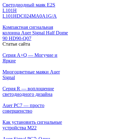
Светодиодный маяк E2S
L101H
L101HDC024MA0A1G/A
Компактная сигнальная
колонна Auer Signal Half Dome
90 HD90-Q07
Статьи сайта
Серия A+Q — Могучие и
Яркие
Многоцветные маяки Auer
Signal
Серия R — воплощение
светодиодного дизайна
Auer PC7 — просто
совершенство
Как установить сигнальные
устройства М22
Auer Signal PC7: Один