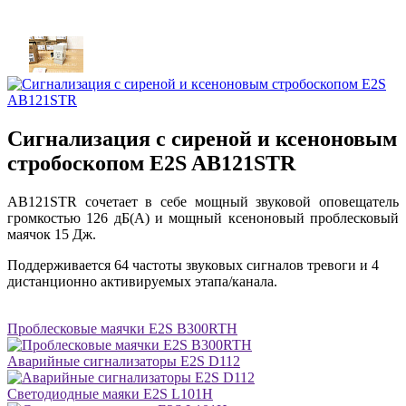
Сигнализация с сиреной и ксеноновым
стробоскопом E2S AB121STR
AB121STR сочетает в себе мощный звуковой оповещатель
громкостью 126 дБ(A) и мощный ксеноновый проблесковый
маячок 15 Дж.
Поддерживается 64 частоты звуковых сигналов тревоги и 4
дистанционно активируемых этапа/канала.
Проблесковые маячки E2S B300RTH
Аварийные сигнализаторы E2S D112
Светодиодные маяки E2S L101H