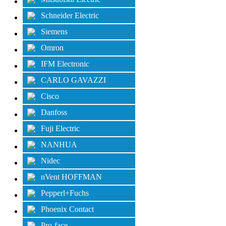
Schneider Electric
Siemens
Omron
IFM Electronic
CARLO GAVAZZI
Cisco
Danfoss
Fuji Electric
NANHUA
Nidec
nVent HOFFMAN
Pepperl+Fuchs
Phoenix Contact
Pro-face