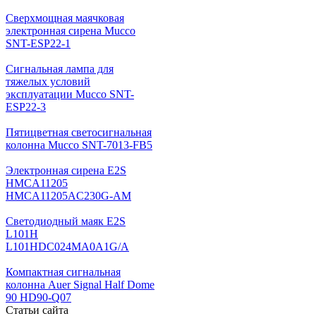
Cверхмощная маячковая
электронная сирена Mucco
SNT-ESP22-1
Сигнальная лампа для
тяжелых условий
эксплуатации Mucco SNT-
ESP22-3
Пятицветная светосигнальная
колонна Mucco SNT-7013-FB5
Электронная сирена E2S
HMCA11205
HMCA11205AC230G-AM
Светодиодный маяк E2S
L101H
L101HDC024MA0A1G/A
Компактная сигнальная
колонна Auer Signal Half Dome
90 HD90-Q07
Статьи сайта