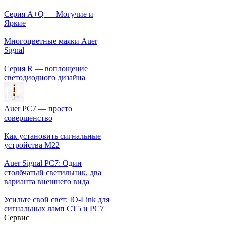
Серия A+Q — Могучие и
Яркие
Многоцветные маяки Auer
Signal
Серия R — воплощение
светодиодного дизайна
Auer PC7 — просто
совершенство
Как установить сигнальные
устройства М22
Auer Signal PC7: Один
столбчатый светильник, два
варианта внешнего вида
Усильте свой свет: IO-Link для
сигнальных ламп CT5 и PC7
Сервис