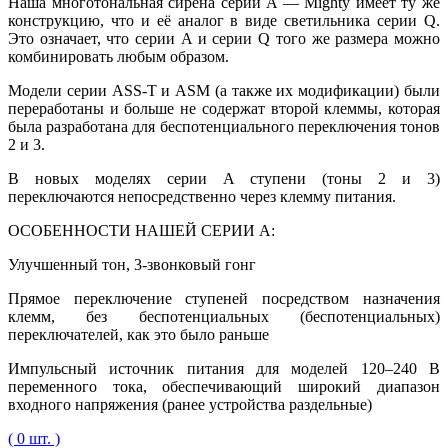
Наша многотональная сирена серии A — Mighty имеет ту же
конструкцию, что и её аналог в виде светильника серии Q.
Это означает, что серии A и серии Q того же размера можно
комбинировать любым образом.
Модели серии ASS-T и ASM (а также их модификации) были
переработаны и больше не содержат второй клеммы, которая
была разработана для беспотенциального переключения тонов
2 и 3.
В новых моделях серии A ступени (тоны 2 и 3)
переключаются непосредственно через клемму питания.
ОСОБЕННОСТИ НАШЕЙ СЕРИИ A:
Улучшенный тон, 3-звонковый гонг
Прямое переключение ступеней посредством назначения
клемм, без беспотенциальных (беспотенциальных)
переключателей, как это было раньше
Импульсный источник питания для моделей 120–240 В
переменного тока, обеспечивающий широкий диапазон
входного напряжения (ранее устройства раздельные)
( 0 шт. )