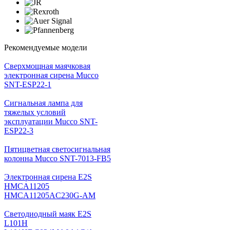
Рекомендуемые модели
Cверхмощная маячковая
электронная сирена Mucco
SNT-ESP22-1
Сигнальная лампа для
тяжелых условий
эксплуатации Mucco SNT-
ESP22-3
Пятицветная светосигнальная
колонна Mucco SNT-7013-FB5
Электронная сирена E2S
HMCA11205
HMCA11205AC230G-AM
Светодиодный маяк E2S
L101H