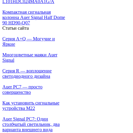
L101HDC024MA0A1G/A
Компактная сигнальная
колонна Auer Signal Half Dome
90 HD90-Q07
Статьи сайта
Серия A+Q — Могучие и
Яркие
Многоцветные маяки Auer
Signal
Серия R — воплощение
светодиодного дизайна
Auer PC7 — просто
совершенство
Как установить сигнальные
устройства М22
Auer Signal PC7: Один
столбчатый светильник, два
варианта внешнего вида